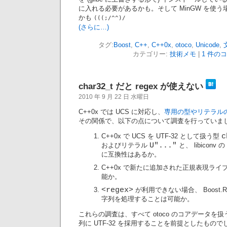
に入れる必要があるかも。そして MinGW を使
かも
(((;/^^)/
(さらに…)
タグ:
Boost
,
C++
,
C++0x
,
otoco
,
Unicode
,
カテゴリー:
技術メモ
|
1 件のコ
char32_t だと regex が使えない
2010 年 9 月 22 日 水曜日
C++0x では UCS に対応し、
専用の型やリテラル
その関係で、以下の点について調査を行っていま
C++0x で UCS を UTF-32 として扱う型
c
およびリテラル
U"..."
と、 libiconv 
に互換性はあるか。
C++0x で新たに追加された正規表現ライ
能か。
<regex>
が利用できない場合、 Boost.Reg
字列を処理することは可能か。
これらの調査は、すべて otoco のコアデータを
列に UTF-32 を採用することを前提としたもので