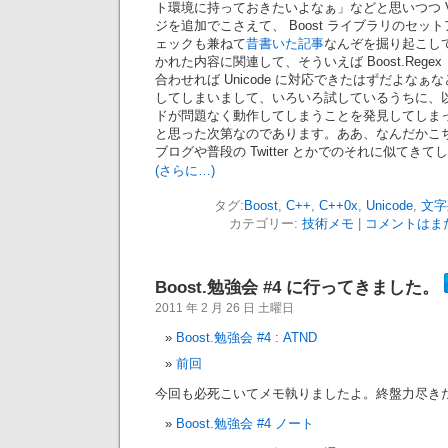
ト環境に持っておきたいよなぁ」などと思いつつ Virt
ジを追加でこさえて、 Boost ライブラリのセッ
ェックも兼ねて
昔書いた記事
なんぞを掘り起こし
かれた内容に関連して、そういえば Boost.Regex
合わせれば Unicode に対応できたはずだよな
してしまいまして、いろいろ試しているうちに、
ドが問題なく動作してしまうことを発見してしま
と思った次第なのであります。ああ、なんだかこ
ブログや普段の Twitter とかでのそれに似てき
(さらに…)
タグ:
Boost
,
C++
,
C++0x
,
Unicode
,
文字
カテゴリー:
技術メモ
|
コメントはまだ
Boost.勉強会 #4 に行ってきました。
2011 年 2 月 26 日 土曜日
Boost.勉強会 #4 : ATND
前回
今回も必死こいてメモ執りましたよ。終盤力尽きたけ
Boost.勉強会 #4 ノート