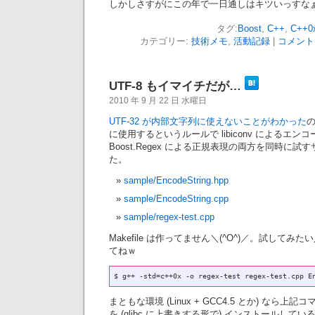
しかしさすがにこの年で一日通しはキツいっすな
タグ:
Boost
,
C++
,
C++0
カテゴリー:
技術メモ
,
活動記録
|
コメント
UTF-8 もイマイチだが…
2010 年 9 月 22 日 水曜日
UTF-32 が内部文字列に使えないことがわかった
の
に使用するというルールで libiconv によるエン
Boost.Regex による正規表現の両方を同時に
た。
sample/EncodeString.hpp
sample/EncodeString.cpp
sample/regex-test.cpp
Makefile は作ってません＼(^O^)／。試して
てねｗ
まともな環境 (Linux + GCC4.5 とか) なら上記コ
を (glibc に上書きする形で) インストールして