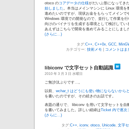
otoco の
コアデータの仕様
がだいぶ形になってき
始しました
。本当はメインマシンに Linux 環
進めたいのですが、現状お金をもらってメインで
Windows 環境での開発なので、並行して作業を行い
向けのバイナリを生成する環境として検討してい
あえずはこちらで開発を進めてみることにしまし
(さらに…)
タグ:
C++
,
C++0x
,
GCC
,
MinG
カテゴリー:
技術メモ
|
コメントはまだ
libiconv で文字セット自動認識
2010 年 3 月 3 日 水曜日
ご無沙汰ぶりです…。
以前、
wchar_t はどうにも使い物にならないから
を書いたのですが、その続きのお話です。
表題の通りで、 libiconv を用いて文字セット
を書いてみました。詳しい経緯は
Ticket 内で
(さらに…)
タグ:
C++
,
iconv
,
otoco
,
Unicode
,
文字セ