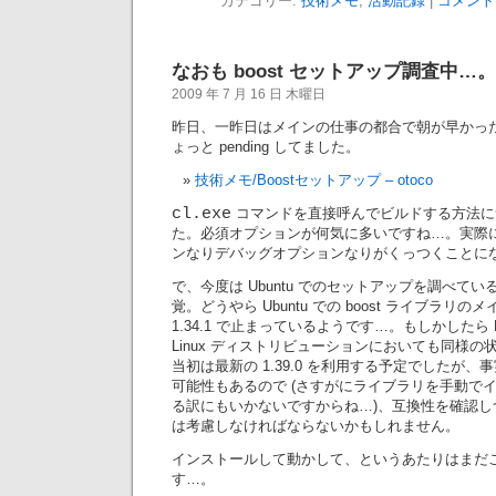
カテゴリー:
技術メモ
,
活動記録
|
コメント
なおも boost セットアップ調査中…。
2009 年 7 月 16 日 木曜日
昨日、一昨日はメインの仕事の都合で朝が早かっ
ょっと pending してました。
技術メモ/Boostセットアップ – otoco
cl.exe
コマンドを直接呼んでビルドする方法に
た。必須オプションが何気に多いですね…。実際
ンなりデバッグオプションなりがくっつくことに
で、今度は Ubuntu でのセットアップを調べて
覚。どうやら Ubuntu での boost ライブラリ
1.34.1 で止まっているようです…。もしかしたら D
Linux ディストリビューションにおいても同様
当初は最新の 1.39.0 を利用する予定でしたが
可能性もあるので (さすがにライブラリを手動で
る訳にもいかないですからね…)、互換性を確認
は考慮しなければならないかもしれません。
インストールして動かして、というあたりはまだ
す…。