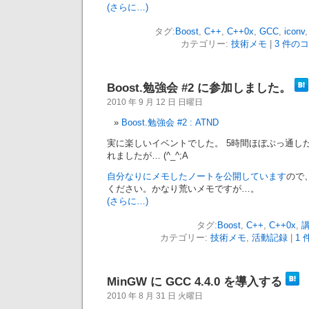
(さらに…)
タグ:
Boost
,
C++
,
C++0x
,
GCC
,
iconv
カテゴリー:
技術メモ
|
3 件のコ
Boost.勉強会 #2 に参加しました。
2010 年 9 月 12 日 日曜日
Boost.勉強会 #2 : ATND
実に楽しいイベントでした。 5時間ほぼぶっ通し
れましたが… (^_^;A
自分なりにメモしたノートを公開しています
ので
ください。かなり荒いメモですが…。
(さらに…)
タグ:
Boost
,
C++
,
C++0x
,
カテゴリー:
技術メモ
,
活動記録
|
1 
MinGW に GCC 4.4.0 を導入する
2010 年 8 月 31 日 火曜日