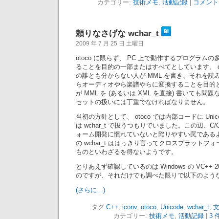
カテゴリー:
技術メモ
,
活動記録
|
コメント
頼りなさげな wchar_t
2009 年 7 月 25 日 土曜日
otoco に限らず、 PC 上で動作するプログラム
ることを目的の一部またはすべてとしています。 ot
の誰とも分からない人が MML を書き、それを読み込
らオーディオやら楽譜やらに変換することを目的
が MML を (あるいは XML を直接) 書いても
セットの扱いには丁重でなければなりません。
当初の方針として、 otoco では内部コードに Uni
は wchar_t で扱うつもりでいました。この辺、C
ォーム開発に慣れていないと陥りやすい罠である
の wchar_t ははっきり言ってクロスプラット
ものといわざるを得ないようです。
とりあえず確認しているのは Windows の VC++ 2008
のですが、それだけでも調べた限りで以下のよう
(さらに…)
タグ:
C++
,
iconv
,
otoco
,
Unicode
,
wchar_t
,
カテゴリー:
技術メモ
,
活動記録
|
3 