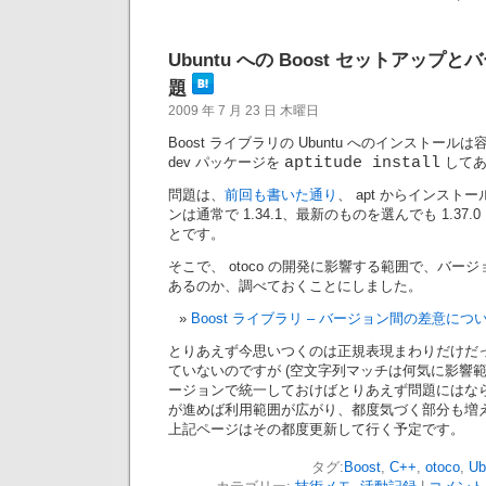
Ubuntu への Boost セットアッ
題
2009 年 7 月 23 日 木曜日
Boost ライブラリの Ubuntu へのインストールは容易
dev パッケージを
aptitude install
してあ
問題は、
前回も書いた通り
、 apt からインストー
ンは通常で 1.34.1、最新のものを選んでも 1.37
とです。
そこで、 otoco の開発に影響する範囲で、バー
あるのか、調べておくことにしました。
Boost ライブラリ – バージョン間の差意につ
とりあえず今思いつくのは正規表現まわりだけだ
ていないのですが (空文字列マッチは何気に影響
ージョンで統一しておけばとりあえず問題にはな
が進めば利用範囲が広がり、都度気づく部分も増
上記ページはその都度更新して行く予定です。
タグ:
Boost
,
C++
,
otoco
,
Ub