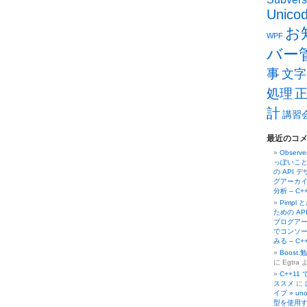
Unico
お
WPF
バー
事
文字
処理
計
講習
最近のコ
Obser
っぽいこと
の API 
グアーカイ
分析 – C
Pimpl
ための AP
ブログアーカ
でコンソー
みる – C
Boost
に Egtra 
C++11
ススメ
に
イブ » un
型を使用