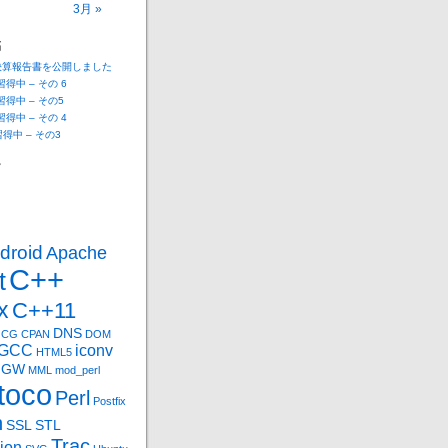
3月 »
稿
決算報告書を公開しました
 習得中 – その 6
 習得中 – その5
 習得中 – その 4
n習得中 – その3
ー
droid
Apache
C++
t
x
C++11
DNS
CG
CPAN
DOM
GCC
iconv
HTML5
nGW
MML
mod_perl
toco
Perl
Postfix
n
SSL
STL
Trac
ion