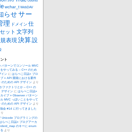
SVG
Ubuntu
de
wchar_t
WebDAV
サー
知らせ
管理
仕
ドメイン
文字列
セット
決算
設
正規表現
会
メント
ver パターンでコンソール MVC
をやってみる – C++ のため
デザイン
に
はらぺこ日誌» ブロ
ブ » API 開発における要件
++ のための API デザイン
より
 とかファクトリとか – C++ の
I デザイン
に
はらぺこ日誌»
イブ » Observer パターン
ル MVC っぽいことをやって
++ のための API デザイン
より
.勉強会 #14 に行ってきました
より
 で Unicode プログラミングの
はらぺこ日誌» ブログアーカ
orderd_map のキーに enum
する
より