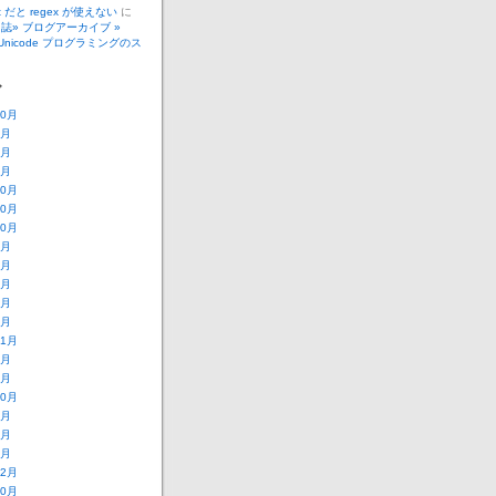
_t だと regex が使えない
に
誌» ブログアーカイブ »
で Unicode プログラミングのス
ブ
10月
4月
3月
2月
10月
10月
10月
8月
7月
6月
5月
3月
11月
6月
3月
10月
9月
8月
1月
12月
10月