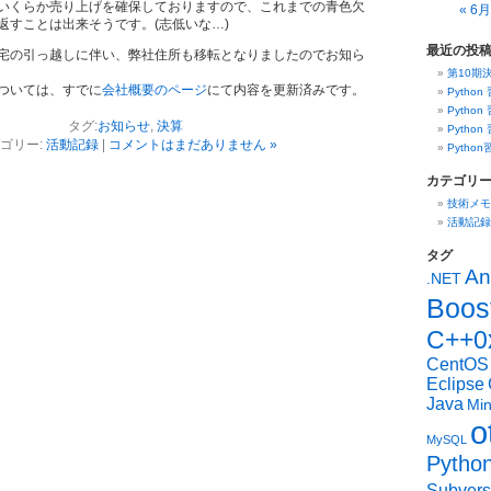
いくらか売り上げを確保しておりますので、これまでの青色欠
« 6月
返すことは出来そうです。(志低いな…)
最近の投
宅の引っ越しに伴い、弊社住所も移転となりましたのでお知ら
第10期
ついては、すでに
会社概要のページ
にて内容を更新済みです。
Python
Python
タグ:
お知らせ
,
決算
Python
ゴリー:
活動記録
|
コメントはまだありません »
Pytho
カテゴリ
技術メモ
活動記録
タグ
An
.NET
Boos
C++0
CentOS
Eclipse
Java
Mi
o
MySQL
Pytho
Subvers