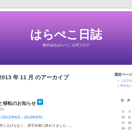
はらぺこ日誌
株式会社はらぺこ 公式ブログ
固定ペー
2013 年 11 月 のアーカイブ
このブロ
中の人に
日
月
と移転のお知らせ
木曜日
3
4
(2012年9月～2013年8月)
10
11
17
18
売り上げもなく、赤字決算に終わりました…。
24
25