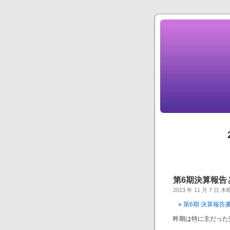
第6期決算報告
2013 年 11 月 7 日 
第6期 決算報告書 
昨期は特に主だった