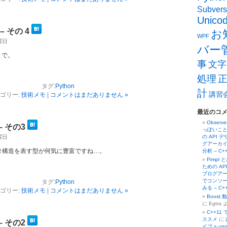
Subvers
Unico
– その 4
お
WPF
土曜日
バー
まで。
事
文字
処理
タグ:
Python
計
講習
ゴリー:
技術メモ
|
コメントはまだありません »
最近のコ
Obser
– その3
っぽいこと
金曜日
の API 
グアーカイ
タ構造を表す型が何気に豊富ですね…。
分析 – C
Pimpl
ための AP
ブログアーカ
でコンソー
タグ:
Python
みる – C
ゴリー:
技術メモ
|
コメントはまだありません »
Boost
に Egtra 
C++11
ススメ
に
– その2
イブ » un