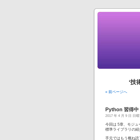
‘技
« 前ページへ
Python 習得中 
2017 年 4 月 9 日 日
今回は 5章、モジュ
標準ライブラリの紹
手元ではもう概ね読