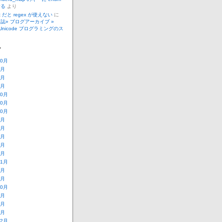
する
より
_t だと regex が使えない
に
誌» ブログアーカイブ »
で Unicode プログラミングのス
ブ
10月
4月
3月
2月
10月
10月
10月
8月
7月
6月
5月
3月
11月
6月
3月
10月
9月
8月
1月
12月