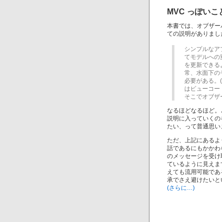
MVC っぽい
本書では、オブザー
ての説明がありまし
シンプルなア
てモデルへの
を更新できる
常、水面下の
必要がある。
はビューコー
そこでオブザ
なるほどなるほど。と
説明に入っていくの
たい、って普通思い
ただ、上記にあるよ
話であるにもかかわ
のメッセージを受け
ているように見えま
えても流用可能であ
承でさえ避けたいと
(さらに…)