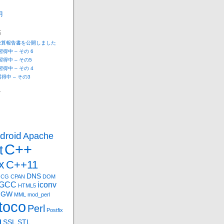
月
稿
決算報告書を公開しました
 習得中 – その 6
 習得中 – その5
 習得中 – その 4
n習得中 – その3
ー
droid
Apache
C++
t
x
C++11
DNS
CG
CPAN
DOM
GCC
iconv
HTML5
nGW
MML
mod_perl
toco
Perl
Postfix
n
SSL
STL