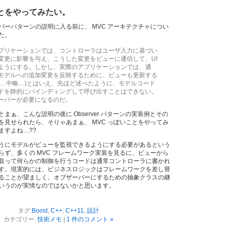
ことをやってみたい。
バーパターンの説明に入る前に、 MVC アーキテクチャについ
た。
プリケーションでは、コントローラはユーザ入力に基づい
変更に影響を与え、こうした変更をビューに通信して、UI
ようにする。しかし、実際のアプリケーションでは、通
モデルへの追加変更を反映するために、ビューも更新する
(…中略…)とはいえ、先ほど述べたように、モデルコード
ドを静的にバインディングして呼び出すことはできない。
ーバーが必要になるのだ。
まぁ、こんな説明の後に Observer パターンの実装例とその
を見せられたら、そりゃあまぁ、 MVC っぽいことをやってみ
ますよね…??
うにモデルがビューを監視できるようにする必要があるという
らず、多くの MVC フレームワーク実装を見るに、ビューから
取って何らかの制御を行うコードは通常コントローラに書かれ
す。現実的には、ビジネスロジックはフレームワークを差し替
ることが望ましく、オブザーバーにするための抽象クラスの継
いうのが実情なのではないかと思います。
タグ:
Boost
,
C++
,
C++11
,
設計
カテゴリー:
技術メモ
|
1 件のコメント »