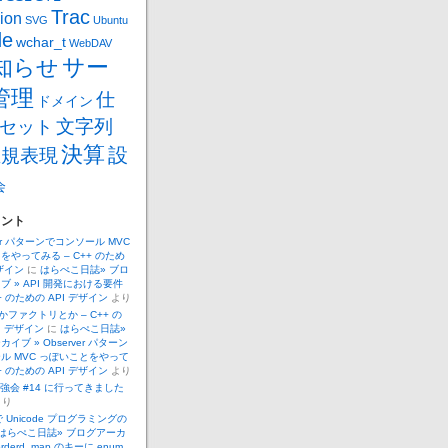
Trac
ion
SVG
Ubuntu
de
wchar_t
WebDAV
サー
知らせ
管理
仕
ドメイン
文字列
セット
決算
設
正規表現
会
メント
ver パターンでコンソール MVC
をやってみる – C++ のため
デザイン
に
はらぺこ日誌» ブロ
ブ » API 開発における要件
++ のための API デザイン
より
 とかファクトリとか – C++ の
I デザイン
に
はらぺこ日誌»
イブ » Observer パターン
ル MVC っぽいことをやって
++ のための API デザイン
より
.勉強会 #14 に行ってきました
より
 で Unicode プログラミングの
はらぺこ日誌» ブログアーカ
orderd_map のキーに enum