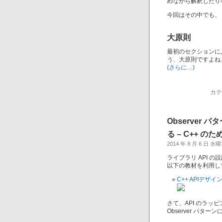
めながら解釈したり
今回はその中でも、 
大原則
最初のセクションに
う、大原則ですよね
(さらに…)
カテ
Observer
る – C++ のた
2014 年 8 月 6 日 水
ライブラリ API 
以下の教材を利用し
C++ APIデザイ
さて、API のラ
Observer パタ