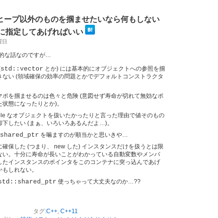
tr にヒープ以外のものを掴ませたいなら何もしない
も一緒に指定してあげればいい
日曜日
的な話なのですが…
(
std::vector
とか) には基本的にオブジェクトへの参照を掴
きない (領域確保の効率の問題とかでデフォルトコンストラクタ
マポを掴ませるのは色々と危険 (意図せず寿命が切れて無効なポ
た状態になったりとか)。
pyable なオブジェクトを扱いたかったりと言った理由で値そのもの
下したい (まぁ、いろいろあるんだよ…)。
shared_ptr
を噛ますのが順当かと思いきや…
確保した (つまり、 new した) インスタンスだけを扱うとは限
ない。十分に寿命が長いことがわかっている自動変数やメンバ
したインスタンスのポインタをこのコンテナに突っ込んであげ
かもしれない。
std::shared_ptr
使っちゃって大丈夫なのか…??
タグ:
C++
,
C++11