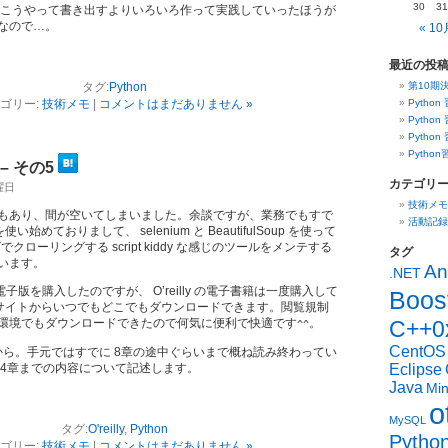
30
31
 こうやって書き出すよりいろいろ作って実践していったほうが
なので…。
« 10
最近の投
タグ:
Python
第10期
ゴリー:
技術メモ
|
コメントはまだありません »
Python
Python
Python
Pytho
 – その5
カテゴリ
水曜日
技術メモ
もあり、間が空いてしまいました。余談ですが、業務でもすで
活動記録
を使い始めておりまして、 selenium と BeautifulSoup を使って
でクローリングする script kiddy な感じのツールをメンテする
タグ
います。
An
.NET
子版を購入したのですが、 O’reilly の電子書籍は一度購入して
Boos
lly のサイトからいつでもどこでもダウンロードできます。閲覧規制
環境でもダウンロードできたので何気に便利で快適です
。
C++0
^^
CentOS
6節から。手元ではすでに 8章の途中ぐらいまで概ね読み終わってい
 4章までの内容について記述します。
Eclipse
Java
Mi
o
MySQL
タグ:
O'reilly
,
Python
Pytho
ゴリー:
技術メモ
|
コメントはまだありません »