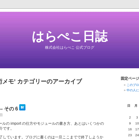
はらぺこ日誌
株式会社はらぺこ 公式ブログ
固定ペー
術メモ’ カテゴリーのアーカイブ
このブロ
中の人に
日
月
– その 6
曜日
2
3
ールの import の仕方やモジュールの書き方、あとはいくつかの
9
10
介です。
16
17
23
24
了しています。ブログに書くのは一旦ここまでで終了しようか