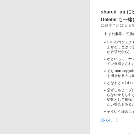
shared_p
Deleter 
2014 年 7 月 27 日 
これまた非常に初歩
STL のコンテナ 
ませることはで
が必須だから)。
かといって、ナ
インタ掴まされ
そも non-co
を掴ませるのは却
となると
std::
必ずしもヒープに
らないかもしれ
変数として確保
たい場合もある
そういう場合に
(さらに…)