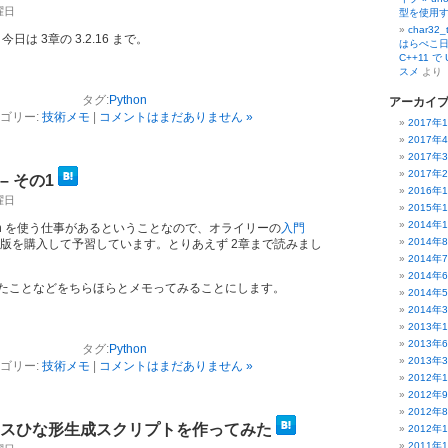
水曜日
型を使用
char32
今日は 3章の 3.2.16 まで。
はらぺこ日
C++11 
スメ
より
タグ:
Python
アーカイ
ゴリー:
技術メモ
|
コメントはまだありません »
2017年
2017年
2017年
2017年
 – その1
2016年
火曜日
2015年
2014年
hon を使う仕事があるということなので、オライリーの
入門
2014年
版を購入して予習しています。とりあえず 2章まで読みまし
2014年
2014年
たことなどをちらほらとメモってみることにします。
2014年
2014年
2013年
2013年
タグ:
Python
2013年
ゴリー:
技術メモ
|
コメントはまだありません »
2012年
2012年
2012年
クラスひな形生成スクリプトを作ってみた
2012年
2011年