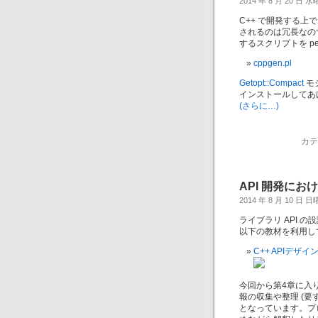
2014 年 8 月 20 日 
C++ で開発する
されるのは冗長なの
するスクリプトを p
cppgen.pl
Getopt::Compact
モ
インストールしてあ
(さらに…)
カテ
API 開発におけ
2014 年 8 月 10 日 
ライブラリ API 
以下の教材を利用し
C++ APIデザイ
今回から第4章に入り
報の収集や整理 (
となっています。プ