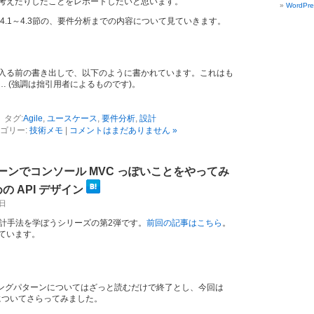
考えたりしたことをレポートしたいと思います。
WordPre
4.1～4.3節の、要件分析までの内容について見ていきます。
入る前の書き出しで、以下のように書かれています。これはも
… (強調は拙引用者によるものです)。
タグ:
Agile
,
ユースケース
,
要件分析
,
設計
ゴリー:
技術メモ
|
コメントはまだありません »
 パターンでコンソール MVC っぽいことをやってみ
めの API デザイン
曜日
の設計手法を学ぼうシリーズの第2弾です。
前回の記事はこちら
。
ています。
ン
ッピングパターンについてはざっと読むだけで終了とし、今回は
ーンについてさらってみました。