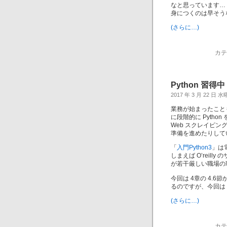
なと思っています…
身につくのは早そう
(さらに…)
カテ
Python 習得中
2017 年 3 月 22 日 
業務が始まったこと
に段階的に Python 
Web スクレイピング
準備を進めたりして
「
入門Python3
」は電
しまえば O’rei
が若干厳しい職場の
今回は 4章の 4.
るのですが、今回は
(さらに…)
カテ