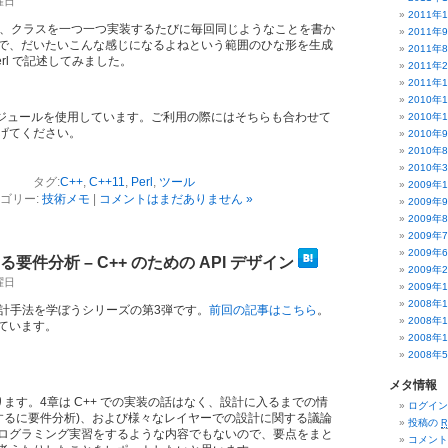
水曜日
2011年
上で、クラスを一つ一つ実装するたびに毎回同じようなことを書か
2011年
で、だいたいこんな感じになるよねという範囲のひな形を生成
2011年
erl で記述してみました。
2011年
2011年
2010年
ジュールを使用しています。ご利用の際にはそちらも合わせて
2010年
げてください。
2010年
2010年
2010年
タグ:
C++
,
C++11
,
Perl
,
ツール
2009年
ゴリー:
技術メモ
|
コメントはまだありません »
2009年
2009年
2009年
2009年
る要件分析 – C++ のための API デザイン
2009年
日曜日
2009年
2008年
の設計手法を学ぼうシリーズの第3弾です。
前回の記事はこちら
。
2008年
ています。
2008年
ン
2008年
メタ情報
ます。4章は C++ での実装の話はなく、設計に入るまでの情
ログイン
要するに要件分析)、および様々なレイヤーでの設計に関する議論
投稿の
R
ログラミング実習をするような内容でもないので、要点をまと
コメン