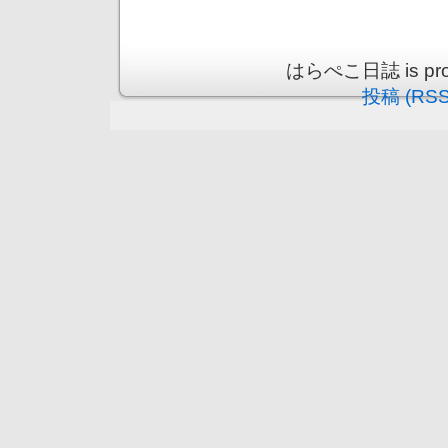
はらぺこ日誌 is prou
投稿 (RSS