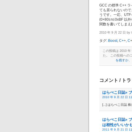
GCC の標準 C++
ても居られないので、
うです。一応、UT
(0×80≦n≦0x
関数を書いてしまえば
2010 年 9 月 22 日 b
タグ:
Boost
,
C++
,
C+
この投稿は 2010 年 9
た。 この投稿への
を残すか
、
コメント / トラ
はらぺこ日誌» ブ
2010 年 9 月 22 日 1
[...] はらぺこ日誌 株
はらぺこ日誌» ブログ
は相性がいいかも
2011 年 9 月 21 日 1