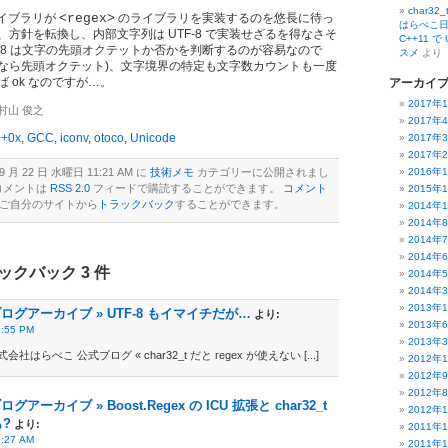
char32
 ライブラリが
<regex>
のライブラリを実装するのを悠長に待っ
はらぺこ日
方針を転換し、内部文字列は UTF-8 で実装せざるを得なさそ
C++11 
F-8 は文字の先頭オクテットか否かを判断するのが容易なので
スメ
より
BF 以外なら先頭オクテット)、文字境界の特定も文字数カウントも一度
 ok なのですが…。
アーカイ
2017年
y 村山 俊之
2017年
+0x
,
GCC
,
iconv
,
otoco
,
Unicode
2017年
2017年
 月 22 日 水曜日 11:21 AM に
技術メモ
カテゴリーに公開されまし
2016年
コメントは
RSS 2.0
フィードで購読することができます。
コメント
2015年
ご自分のサイトから
トラックバック
することができます。
2014年
2014年
2014年
2014年
ックバック 3 件
2014年
2014年
2013年
ログアーカイブ » UTF-8 もイマイチだが…
より:
2013年
1:55 PM
2013年
式会社はらぺこ 公式ブログ « char32_t だと regex が使えない [...]
2012年
2012年
2012年
アーカイブ » Boost.Regex の ICU 拡張と char32_t
2012年
?
より:
2011年
1:27 AM
2011年