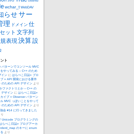
SVG
Ubuntu
de
wchar_t
WebDAV
サー
知らせ
管理
仕
ドメイン
文字列
セット
決算
設
正規表現
会
メント
ver パターンでコンソール MVC
をやってみる – C++ のため
デザイン
に
はらぺこ日誌» ブロ
ブ » API 開発における要件
++ のための API デザイン
より
 とかファクトリとか – C++ の
I デザイン
に
はらぺこ日誌»
イブ » Observer パターン
ル MVC っぽいことをやって
++ のための API デザイン
より
.勉強会 #14 に行ってきました
より
 で Unicode プログラミングの
はらぺこ日誌» ブログアーカ
orderd_map のキーに enum
する
より