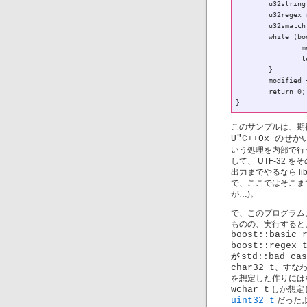
	u32string modified;

	u32regex reg(U"せかい");

	u32smatch match;

	while (boost::regex_search(text, match, reg)) {

		modified += match.prefix().str() + U"世界";

		text = match.suffix().str();

	}

	modified += text;

	return 0;

このサンプルは、期待
U"C++0x のせ
いう処理を内部で行
して、 UTF-32
出力までやるなら l
で、ここではそこま
が…)。
で、このプログラム、
ものの、実行すると
boost::basic_
boost::regex_
が
std::bad_cas
char32_t
、すなわ
を想定した作りには
wchar_t
しか想定し
uint32_t
だったよ