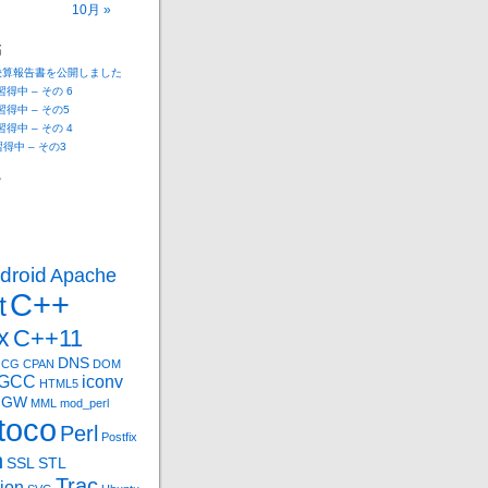
10月 »
稿
決算報告書を公開しました
 習得中 – その 6
 習得中 – その5
 習得中 – その 4
n習得中 – その3
ー
droid
Apache
C++
t
x
C++11
DNS
CG
CPAN
DOM
GCC
iconv
HTML5
nGW
MML
mod_perl
toco
Perl
Postfix
n
SSL
STL
Trac
ion