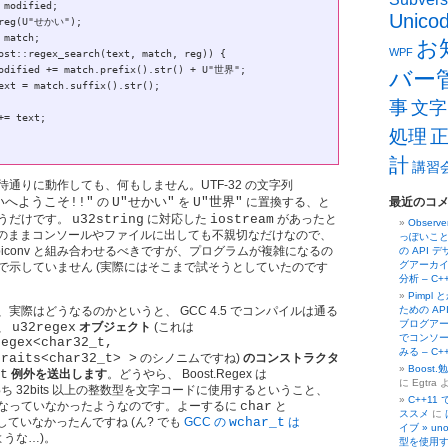
Unico
お
WPF
バー
事
文字
処理
計
講習
通りに動作しても、何もしません。UTF-32 の文字列
かいへようこそ!!"
の
U"せかい"
を
U"世界"
に置換する、と
最近のコ
うだけです。
u32string
に対応した
iostream
があったと
Obser
 をそのままコンソールやファイルに出しても不親切なだけなので、
っぽいこと
ibiconv と組み合わせるべきですが、プログラムが複雑になるの
の API 
グアーカイ
で示していません (実際にはそこまで試そうとしていたのです
分析 – C
Pimpl
実際はどうなるのかというと、 GCC 4.5 でコンパイルは通る
ための AP
ブログアーカ
、
u32regex
オブジェクト
(これは
でコンソー
regex<char32_t,
みる – C
traits<char32_t> >
のシノニムですね)
のコンストラクタ
Boost
t
例外を送出します
。どうやら、 Boost.Regex は
に Egtra 
ち 32bits 以上の整数型を文字コードに使用するということ、
C++11
なっていなかったようなのです。よーするに
char
と
ススメ
に
ていなかったんですね (ん? でも
GCC の
wchar_t
は
イブ » un
うな…)。
型を使用