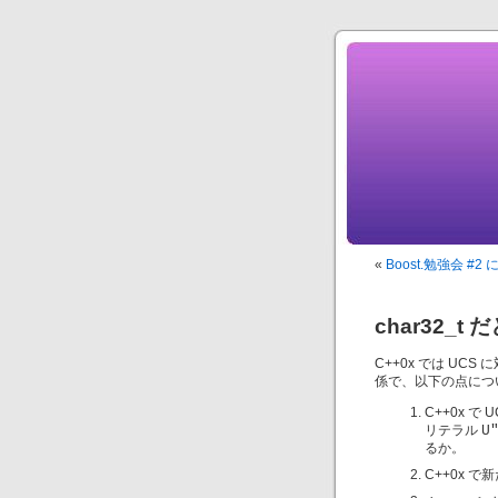
«
Boost.勉強会 #
char32_t
C++0x では UCS
係で、以下の点につ
C++0x で 
リテラル
U
るか。
C++0x 