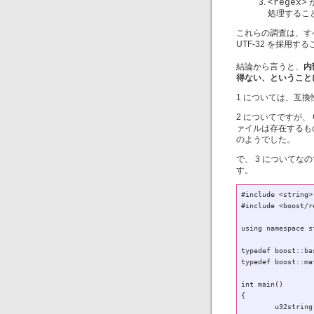
<regex>
が
処理するこ
これらの調査は、すべ
UTF-32 を採用
結論から言うと、
内
得ない、ということに
1 については、互
2 についてですが、 G
ァイルは存在するも
のようでした。
で、 3 について
す。
#include <string>

#include <boost/re
using namespace st
typedef boost::ba
typedef boost::ma
int main()

{

	u32string text(U"C++0x のせかいへようこそ!!");
