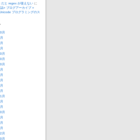
_t だと regex が使えない
に
誌» ブログアーカイブ »
で Unicode プログラミングのス
ブ
10月
4月
3月
2月
10月
10月
10月
8月
7月
6月
5月
3月
11月
6月
3月
10月
9月
8月
1月
12月
10月