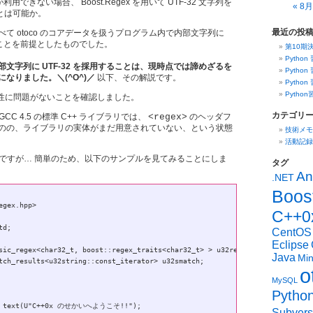
利用できない場合、 Boost.Regex を用いて UTF-32 文字列を
« 8月
とは可能か。
最近の投
て otoco のコアデータを扱うプログラム内で内部文字列に
することを前提としたものでした。
第10期
Python
部文字列に UTF-32 を採用することは、現時点では諦めざるを
Python
なりました。＼(^O^)／
以下、その解説です。
Python
Pytho
換性に問題がないことを確認しました。
カテゴリ
CC 4.5 の標準 C++ ライブラリでは、
<regex>
のヘッダフ
のの、ライブラリの実体がまだ用意されていない、という状態
技術メモ
活動記録
なのですが… 簡単のため、以下のサンプルを見てみることにしま
タグ
An
.NET
Boos
gex.hpp>

C++0
d;

CentOS
Eclipse
sic_regex<char32_t, boost::regex_traits<char32_t> > u32regex;

Java
Mi
tch_results<u32string::const_iterator> u32smatch;

o
MySQL
Pytho
Subvers