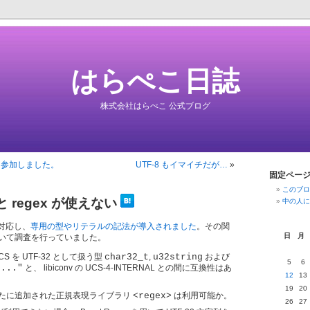
はらぺこ日誌
株式会社はらぺこ 公式ブログ
2 に参加しました。
UTF-8 もイマイチだが…
»
固定ペー
このブロ
 だと regex が使えない
中の人に
 に対応し、
専用の型やリテラルの記法が導入されました
。その関
日
月
いて調査を行っていました。
UCS を UTF-32 として扱う型
char32_t
,
u32string
および
5
6
"..."
と、 libiconv の UCS-4-INTERNAL との間に互換性はあ
12
13
19
20
で新たに追加された正規表現ライブラリ
<regex>
は利用可能か。
26
27