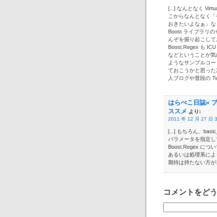
[...] なんとなく V
こからなんとなく「やっぱ
おきたいよなぁ」などと
Boost ライブ
んぞを掘り起こして
Boost.Regex 
などということが気
ようなサンプルコー
ておこうかと思った
人ブログや普段の Twit
はらぺこ日誌» ブロ
ススメ
より:
2011 年 12 月 27 日 
[...] もちろん、
パラメータを指定し
Boost.Regex 
あるいは処理系によ
期待は持たない方が良い
コメントをど