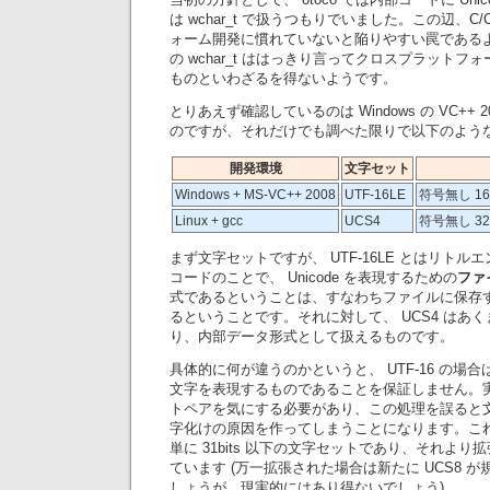
は wchar_t で扱うつもりでいました。この辺、C
ォーム開発に慣れていないと陥りやすい罠である
の wchar_t ははっきり言ってクロスプラット
ものといわざるを得ないようです。
とりあえず確認しているのは Windows の VC++ 2008
のですが、それだけでも調べた限りで以下のよう
開発環境
文字セット
Windows + MS-VC++ 2008
UTF-16LE
符号無し 16bi
Linux + gcc
UCS4
符号無し 32bi
まず文字セットですが、 UTF-16LE とはリトルエン
コードのことで、 Unicode を表現するための
ファ
式であるということは、すなわちファイルに保存
るということです。それに対して、 UCS4 はあくまで
り、内部データ形式として扱えるものです。
具体的に何が違うのかというと、 UTF-16 の場合
文字を表現するものであることを保証しません。実際
トペアを気にする必要があり、この処理を誤ると
字化けの原因を作ってしまうことになります。これに
単に 31bits 以下の文字セットであり、それよ
ています (万一拡張された場合は新たに UCS8 
しょうが、現実的にはあり得ないでしょう)。