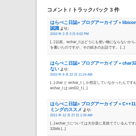
コメント / トラックバック 3 件
はらぺこ日誌» ブログアーカイブ » libic
認識
より:
2010 年 3 月 3 日 6:02 PM
[...] 以前、wchar_t はどうにも使い物にならな
を書いたのですが、その続きのお話です。 [...]
はらぺこ日誌» ブログアーカイブ » char32_
ない
より:
2010 年 9 月 22 日 11:24 AM
[...] char と wchar_t しか想定していなかったんですね
wchar_t は uint32_t [...]
はらぺこ日誌» ブログアーカイブ » C++11 
ミングのススメ
より:
2011 年 12 月 27 日 1:33 AM
[...] wchar_t については大分昔に見捨てているんですが 
32bits [...]