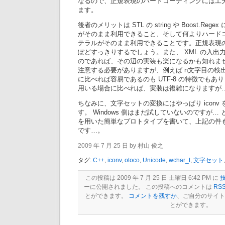
なるので、正規表現のハードコーディングには工
ます。
後者のメリットは STL の string や Boost.Rege
がそのまま利用できること、そして何よりハード
テラルがそのまま利用できることです。正規表現
ぽどすっきりするでしょう。また、 XML の入出力を
のであれば、その辺の実装も楽になるかも知れま
注意する必要がありますが、例えば n文字目の検
に比べれば容易であるのも UTF-8 の特徴でもありま
用いる場合に比べれば、実装は複雑になりますが…
ちなみに、文字セットの変換にはやっぱり iconv
す。 Windows 側はまだ試していないのですが… と
を用いた簡単なプロトタイプを書いて、上記の件
です…。
2009 年 7 月 25 日 by 村山 俊之
タグ:
C++
,
iconv
,
otoco
,
Unicode
,
wchar_t
,
文字セット
この投稿は 2009 年 7 月 25 日 土曜日 6:42 PM に
ーに公開されました。 この投稿へのコメントは
RSS
とができます。
コメントを残すか
、ご自分のサイト
とができます。