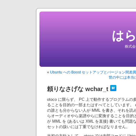
は
株式会
«
Ubuntu への Boost セットアップとバージョン間差
世の中には本当に
頼りなさげな wchar_t
otoco に限らず、 PC 上で動作するプログラム
ることを目的の一部またはすべてとしています。 ot
の誰とも分からない人が MML を書き、それを読み込
らオーディオやら楽譜やらに変換することを目的
が MML を (あるいは XML を直接) 書いても
セットの扱いには丁重でなければなりません。
当初の方針として、 otoco では内部コードに Uni