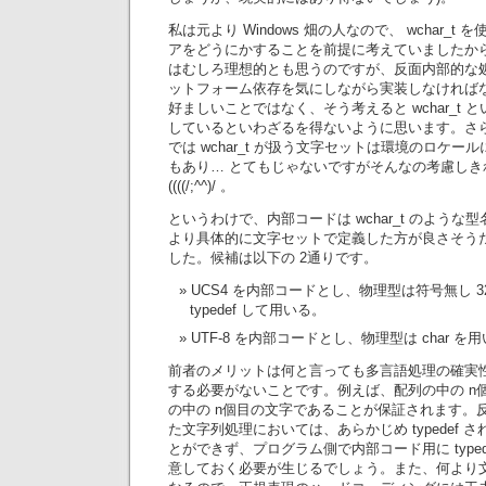
私は元より Windows 畑の人なので、 wchar_
アをどうにかすることを前提に考えていましたから、 G
はむしろ理想的とも思うのですが、反面内部的な
ットフォーム依存を気にしながら実装しなければ
好ましいことではなく、そう考えると wchar_t
しているといわざるを得ないように思います。さらに B
では wchar_t が扱う文字セットは環境のロケ
もあり… とてもじゃないですがそんなの考慮しき
((((/;^^)/ 。
というわけで、内部コードは wchar_t のよう
より具体的に文字セットで定義した方が良さそう
した。候補は以下の 2通りです。
UCS4 を内部コードとし、物理型は符号無し 32
typedef して用いる。
UTF-8 を内部コードとし、物理型は char を
前者のメリットは何と言っても多言語処理の確実
する必要がないことです。例えば、配列の中の n
の中の n個目の文字であることが保証されます。反面、 
た文字列処理においては、あらかじめ typedef
とができず、プログラム側で内部コード用に type
意しておく必要が生じるでしょう。また、何より