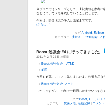
当ブログではシリーズとして、上記書籍を参考に
などについてメモを残していくことにします。
今回は、開発環境の導入と設定までです。
(さらに…)
タグ:
Android
,
Eclipse
カテゴリー:
技術メモ
,
活動記録
|
2 
Boost.勉強会 #4 に行ってきました。
2011 年 2 月 26 日 土曜日
Boost.勉強会 #4 : ATND
前回
今回も必死こいてメモ執りましたよ。終盤力尽きたけ
Boost.勉強会 #4 ノート
しかしさすがにこの年で一日通しはキツいっすな
タグ:
Boost
,
C++
,
C++0
カテゴリー:
技術メモ
,
活動記録
|
コメント