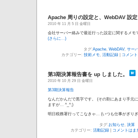
Apache 周りの設定と、WebDAV 設定
2010 年 11 月 5 日 金曜日
会社サーバー絡みで最近行った設定に関するメモ
(さらに…)
タグ:
Apache
,
WebDAV
,
サー
カテゴリー:
技術メモ
,
活動記録
|
コメント
第3期決算報告書を up しました。
2010 年 10 月 29 日 金曜日
第3期決算報告
なんだかんだで黒字です。 (その割にあまり手元
ますが… ^_^;)
明日税務署行ってこなきゃ… (いつも仕事がぎりぎりだ
タグ:
お知らせ
,
決算
カテゴリー:
活動記録
|
コメントはまだ