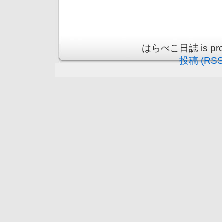
はらぺこ日誌 is prou
投稿 (RSS