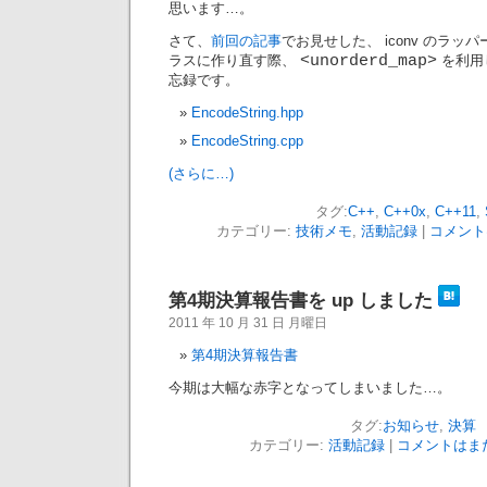
思います…。
さて、
前回の記事
でお見せした、 iconv のラ
ラスに作り直す際、
<unorderd_map>
を利用
忘録です。
EncodeString.hpp
EncodeString.cpp
(さらに…)
タグ:
C++
,
C++0x
,
C++11
,
カテゴリー:
技術メモ
,
活動記録
|
コメント
第4期決算報告書を up しました
2011 年 10 月 31 日 月曜日
第4期決算報告書
今期は大幅な赤字となってしまいました…。
タグ:
お知らせ
,
決算
カテゴリー:
活動記録
|
コメントはまだ