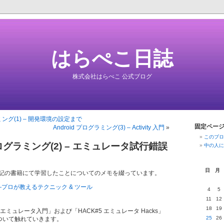
はらぺこ日誌
株式会社はらぺこ 公式ブログ
ラミング(1) – 開発環境の設定まで
固定ペー
Android プログラミング(3) – Activity 入門
»
このブロ
 プログラミング(2) – エミュレータ試行錯誤
中の人に
日
月
記の書籍にて学習したことについてのメモを綴っています。
cks —プロが教えるテクニック & ツール
4
5
11
12
18
19
 エミュレータ入門」および「HACK#5 エミュレータ Hacks」
25
26
内容について触れていきます。