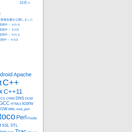
10月 »
稿
決算報告書を公開しました
 習得中 – その 6
 習得中 – その5
 習得中 – その 4
n習得中 – その3
ー
droid
Apache
C++
t
x
C++11
DNS
CG
CPAN
DOM
GCC
iconv
HTML5
nGW
MML
mod_perl
toco
Perl
Postfix
n
SSL
STL
Trac
ion