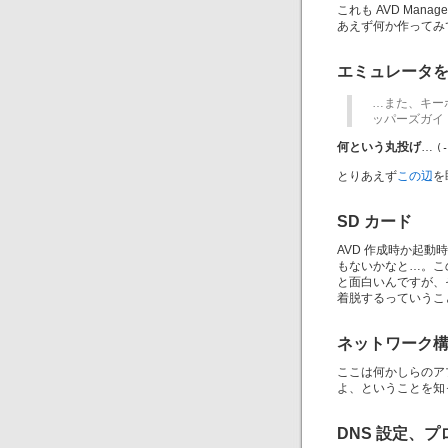
これも AVD Mana
あえず何か作ってみ
エミュレータ
…また、キーボ
ッパーズガイ
何という丸投げ
…
(-
とりあえず
この辺
を
SD カード
AVD 作成時か起動時
もないかなと…。こ
と面白いんですが、そも
着脱するっていうこ
ネットワーク
ここは何かしらのア
よ、ということを知
DNS 設定、