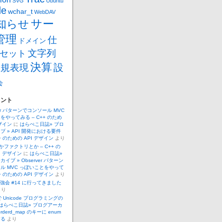
SVG
Ubuntu
de
wchar_t
WebDAV
サー
知らせ
管理
仕
ドメイン
文字列
セット
決算
設
正規表現
会
メント
ver パターンでコンソール MVC
をやってみる – C++ のため
デザイン
に
はらぺこ日誌» ブロ
ブ » API 開発における要件
++ のための API デザイン
より
 とかファクトリとか – C++ の
I デザイン
に
はらぺこ日誌»
イブ » Observer パターン
ル MVC っぽいことをやって
++ のための API デザイン
より
.勉強会 #14 に行ってきました
より
 で Unicode プログラミングの
はらぺこ日誌» ブログアーカ
orderd_map のキーに enum
する
より