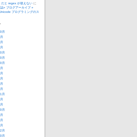
_t だと regex が使えない
に
誌» ブログアーカイブ »
で Unicode プログラミングのス
ブ
10月
4月
3月
2月
10月
10月
10月
8月
7月
6月
5月
3月
11月
6月
3月
10月
9月
8月
1月
12月
10月