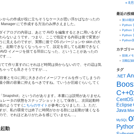
« 8月
最近の投
ンからの作成が役に立ちそうなケースが思い浮かばなかったの
第10期
 Manager にて作成する方法のみ押さえました。
Python
Python
ダイアログの内容は、あとで AVD を編集するときに用いるダイ
Python
わらないようです。つまり、ここで指定する内容は後で変更が
Pytho
に見えるのですが、実際に後で OS のバージョンや skin の大
と、起動できなくなっちゃって、設定を戻しても起動できなく
カテゴリ
 AVD イメージを捨てる羽目になった、ということがあったの
技術メモ
です…。
活動記録
 を捨てて作り直すのにそれほど時間は掛からないので、その辺は気
ちゃっても良さそうですが…。
タグ
An
.NET
定した容量とモロに同じ大きさのイメージファイルを作ってしまうの
Boos
最小限の容量に抑えるべきですね。ていうか圧縮ぐらいしてく
C++0
Snapshot」というのがあります。本書には説明がありません
CentOS
ュレータの状態をスナップショットとして保存し、次回起動時
Eclipse
のようです (
こちらのサイト
が参考になりました…)。ただ、
Java
すが、私の環境では終了に時間がかかる割には起動が速くなる
Mi
ので、それほどありがたみを感じていません…。
o
MySQL
Pytho
を起動
Subvers