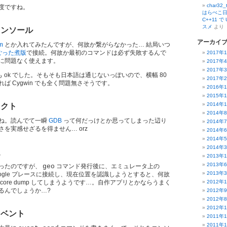
char32
度ですね。
はらぺこ日
C++11 
スメ
より
コンソール
アーカイ
m
とか入れてみたんですが、何故か繋がらなかった… 結局いつ
 ごった煮版
で接続。何故か最初のコマンドは必ず失敗するんで
2017年
に問題なく使えます。
2017年
2017年
net でも ok でした。そもそも日本語は通じないっぽいので、横幅 80
2017年
ば Cygwin でも全く問題無さそうです。
2016年
2015年
2014年
レクト
2014年
ね。読んでて一瞬
GDB
って何だっけとか思ってしまった辺り
2014年
を実感せざるを得ません… orz
2014年
2014年
2014年
定
2013年
2013年
ったのですが、
geo
コマンド発行後に、エミュレータ上の
2013年
Google プレースに接続し、現在位置を認識しようとすると、何故
core dump してしまうようです…。自作アプリとかならうまく
2012年
るんでしょうか…?
2012年
2012年
2012年
イベント
2011年
2011年