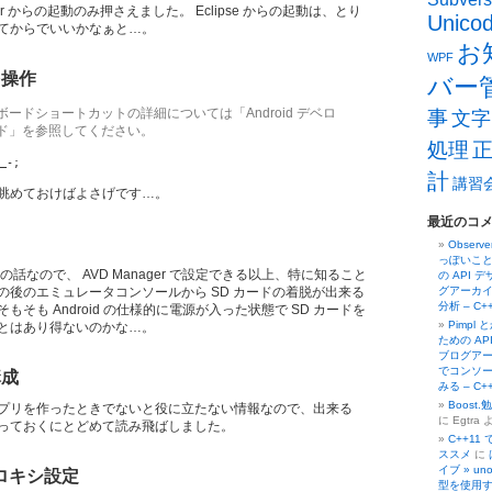
ger からの起動のみ押さえました。 Eclipse からの起動は、とり
Unico
てからでいいかなぁと…。
お
WPF
を操作
バー
ードショートカットの詳細については「Android デベロ
事
文字
ド」を参照してください。
処理
_-;
計
講習
眺めておけばよさげです…。
最近のコ
Obser
っぽいこと
の話なので、 AVD Manager で設定できる以上、特に知ること
の API 
の後のエミュレータコンソールから SD カードの着脱が出来る
グアーカイ
分析 – C
そも Android の仕様的に電源が入った状態で SD カードを
Pimpl
とはあり得ないのかな…。
ための AP
ブログアーカ
でコンソー
構成
みる – C
Boost
プリを作ったときでないと役に立たない情報なので、出来る
に Egtra 
っておくにとどめて読み飛ばしました。
C++11
ススメ
に
イブ » un
プロキシ設定
型を使用