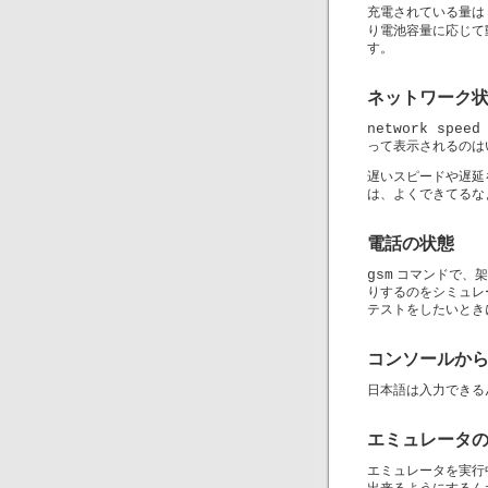
充電されている量は
り電池容量に応じて
す。
ネットワーク
network speed
って表示されるのは
遅いスピードや遅延
は、よくできてるな
電話の状態
gsm
コマンドで、架
りするのをシミュレ
テストをしたいとき
コンソールから 
日本語は入力できる
エミュレータ
エミュレータを実行