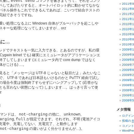
大量に
event send
コマンドを書きまくって、それをコンソ
2011年
ペしてあげたりすると、オートパイロット的に動かせてなかな
2011年
パネル操作もこれでできるんであれば、こいつで結合テストの
2011年
完結できそうですね。
2011年
い処理になる上に Windows 自体がブルーバックを起こしや
2010年
キーな処理になってしまいますが… orz
2010年
2010年
2010年
気に…
2010年
2009年
ンドでテキストを一気に入力できる、とあるのですが、私の環
も Cygwin telnet でも) 確実にエミュレータがアプリケーションエ
2009年
してしまいます (エミュレータ内で core dump ではなく
2009年
がこける) …。
2009年
2009年
ると「メッセージは UTF-8 じゃないと駄目だよ」みたいなこ
2009年
 UTF-8 であれば日本語もいけるのかと PuTTY 経由で試し
2009年
の場合今度は強制終了すらせずにハングアップして (応答がな
2008年
とも言わない状態になって) しまいます…。はっきり言って使
2008年
z
2008年
2008年
御
メタ情報
マンドは、
not-charging
の他に、
unknown
,
ログイン
arging
,
full
が指定できます。それぞれ、不明 (電池アイコ
投稿の
R
、充電中、充電してない、充電完了、と動作します
コメン
not-charging
の違いがよく分かりませんが…)。
WordPre