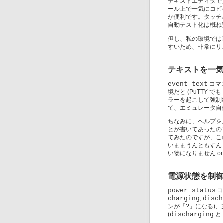
テキストエディタで
ール上で一気にコピ
か便利です。タッチ
自動テスト化は概ね
但し、私の環境では重
すいため、非常にリス
テキストを一
event text
コマ
境だと (PuTTY で
ラーを起こして強制終了
て、エミュレータ自体
ちなみに、ヘルプを見
とが書いてあったので、
てみたのですが、こ
いままうんともすん
い物になりません or
電源状態を制
power status
コ
charging
,
disch
ンが「?」になる)
(
discharging
と