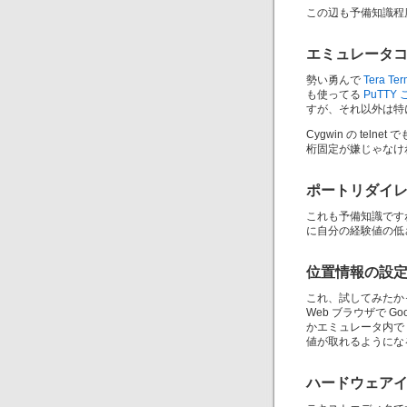
この辺も予備知識程
エミュレータ
勢い勇んで
Tera Ter
も使ってる
PuTTY
すが、それ以外は特
Cygwin の tel
桁固定が嫌じゃなけれ
ポートリダイ
これも予備知識です
に自分の経験値の低さ
位置情報の設
これ、試してみたか
Web ブラウザで 
かエミュレータ内で 
値が取れるようにな
ハードウェア