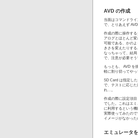
AVD の作成
当面はコマンドライ
で、とりあえず AVD
作成の際に操作する
アログとほとんど変
可能である、かのよう
きさを変えたりする
なっちゃって、結局
で、注意が必要そう
もっとも、 AVD
軽に割り切ってやっ
SD Card は指
で、テストに応じた
れ…。
作成の際に設定項目「
でした。これはエミ
に利用するという機能
実際使ってみたので
イメージがなかった
エミュレータ