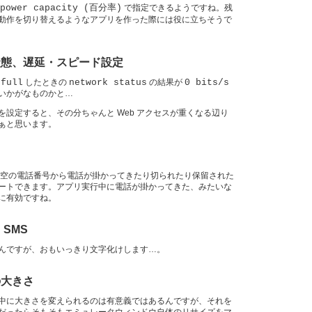
power capacity (百分率)
で指定できるようですね。残
動作を切り替えるようなアプリを作った際には役に立ちそうで
状態、遅延・スピード設定
 full
したときの
network status
の結果が
0 bits/s
いかがなものかと…
を設定すると、その分ちゃんと Web アクセスが重くなる辺り
ぁと思います。
空の電話番号から電話が掛かってきたり切られたり保留された
ートできます。アプリ実行中に電話が掛かってきた、みたいな
に有効ですね。
SMS
んですが、おもいっきり文字化けします…。
の大きさ
中に大きさを変えられるのは有意義ではあるんですが、それを