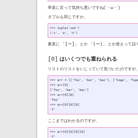
率直に言って気持ち悪いですね(´・ω・`)
タプルも同じですか。
>>> tuple('cat')

素直に
[
〜
]
とか
(
〜
)
とか使えって話
はいくつでも重ねられる
[0]
リストのリストをいじっていて気づいたのですが
>>> arr = [['foo', 'bar', 'baz'], ['hoge', 'fuga
>>> arr[0]

['foo', 'bar', 'baz']

>>> arr[0][0]

'foo'

>>> arr[0][0][0]

ここまではわかるのですが、
>>> arr[0][0][0][0]
