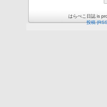
はらぺこ日誌 is prou
投稿 (RSS