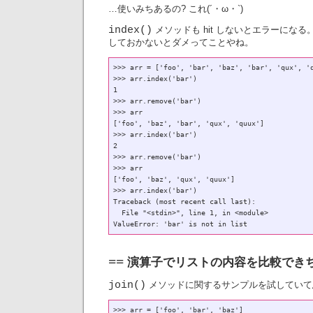
…使いみちあるの? これ(´・ω・`)
index()
メソッドも hit しないとエラーになる
しておかないとダメってことやね。
>>> arr = ['foo', 'bar', 'baz', 'bar', 'qux', 'q
>>> arr.index('bar')

1

>>> arr.remove('bar')

>>> arr

['foo', 'baz', 'bar', 'qux', 'quux']

>>> arr.index('bar')

2

>>> arr.remove('bar')

>>> arr

['foo', 'baz', 'qux', 'quux']

>>> arr.index('bar')

Traceback (most recent call last):

  File "<stdin>", line 1, in <module>

演算子でリストの内容を比較できち
==
join()
メソッドに関するサンプルを試していて
>>> arr = ['foo', 'bar', 'baz']
