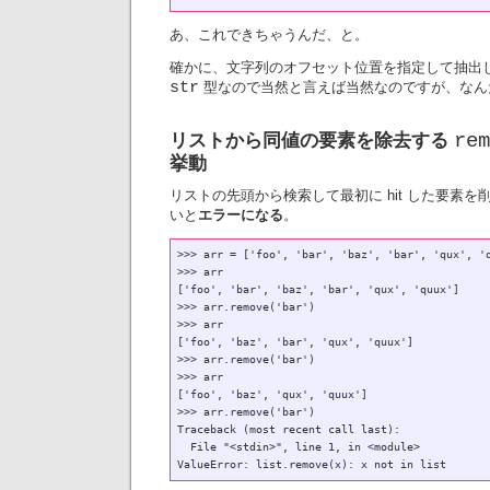
あ、これできちゃうんだ、と。
確かに、文字列のオフセット位置を指定して抽出
str
型なので当然と言えば当然なのですが、なんだか
リストから同値の要素を除去する
rem
挙動
リストの先頭から検索して最初に hit した要素を削
いと
エラーになる
。
>>> arr = ['foo', 'bar', 'baz', 'bar', 'qux', 'q
>>> arr

['foo', 'bar', 'baz', 'bar', 'qux', 'quux']

>>> arr.remove('bar')

>>> arr

['foo', 'baz', 'bar', 'qux', 'quux']

>>> arr.remove('bar')

>>> arr

['foo', 'baz', 'qux', 'quux']

>>> arr.remove('bar')

Traceback (most recent call last):

  File "<stdin>", line 1, in <module>
