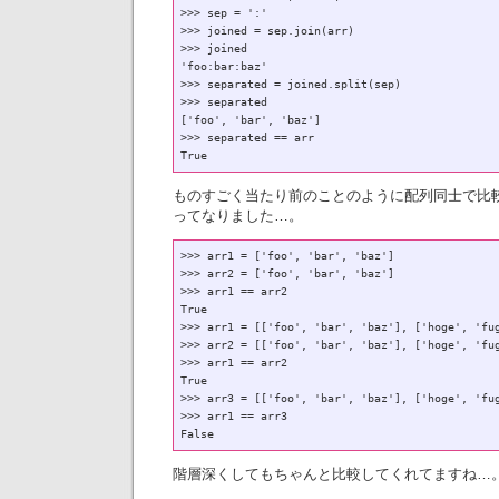
>>> sep = ':'

>>> joined = sep.join(arr)

>>> joined

'foo:bar:baz'

>>> separated = joined.split(sep)

>>> separated

['foo', 'bar', 'baz']

>>> separated == arr

ものすごく当たり前のことのように配列同士で比
ってなりました…。
>>> arr1 = ['foo', 'bar', 'baz']

>>> arr2 = ['foo', 'bar', 'baz']

>>> arr1 == arr2

True

>>> arr1 = [['foo', 'bar', 'baz'], ['hoge', 'fug
>>> arr2 = [['foo', 'bar', 'baz'], ['hoge', 'fug
>>> arr1 == arr2

True

>>> arr3 = [['foo', 'bar', 'baz'], ['hoge', '
>>> arr1 == arr3

階層深くしてもちゃんと比較してくれてますね…