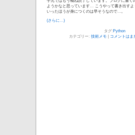
手元ではもう概ね読了しています。ブログに書く
ようかなと思っています… こうやって書き出す
いったほうが身につくのは早そうなので…。
(さらに…)
タグ:
Python
カテゴリー:
技術メモ
|
コメントはまだ