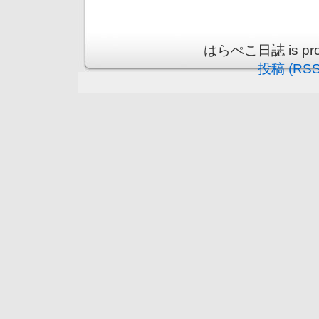
はらぺこ日誌 is prou
投稿 (RSS