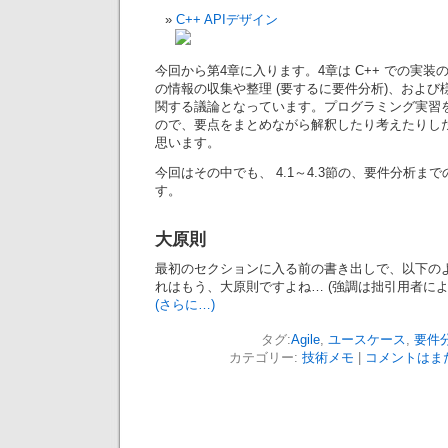
C++ APIデザイン
今回から第4章に入ります。4章は C++ での実
の情報の収集や整理 (要するに要件分析)、およ
関する議論となっています。プログラミング実習
ので、要点をまとめながら解釈したり考えたりし
思います。
今回はその中でも、 4.1～4.3節の、要件分析ま
す。
大原則
最初のセクションに入る前の書き出しで、以下の
れはもう、大原則ですよね… (強調は拙引用者によ
(さらに…)
タグ:
Agile
,
ユースケース
,
要件
カテゴリー:
技術メモ
|
コメントはまだ