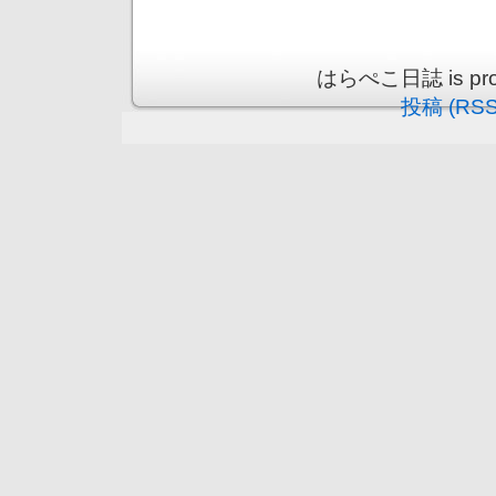
はらぺこ日誌 is prou
投稿 (RSS