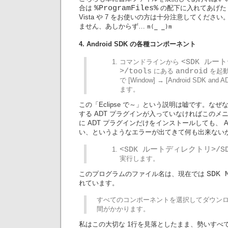
合は
%ProgramFiles%
の配下に入れてあげた
Vista や 7 をお使いの方は十分注意してくださ
ません、あしからず…
m(_ _)m
4. Android SDK の各種コンポーネント
コマンドラインから
<SDK ルー
>/tools
にある
android
を起動、
で [Window] → [Android SDK and
ます。
この「Eclipse で～」という説明は嘘です。な
する ADT プラグインが入っていなければこのメ
に ADT プラグインだけをインストールしても、 And
い、というようなエラーが出てきて何も出来ない
<SDK ルートディレクトリ>/SDK
実行します。
このプログラムのファイル名は、現在では
SDK 
れています。
すべてのコンポーネントを選択してダウン
間がかかります。
私はこの大切な 1行を見落としたまま、勢いすべ