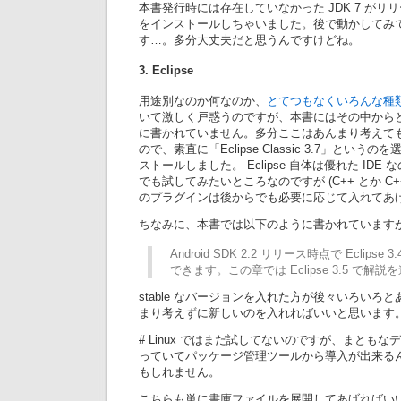
本書発行時には存在していなかった JDK 7 が
をインストールしちゃいました。後で動かしてみ
す…。多分大丈夫だと思うんですけどね。
3. Eclipse
用途別なのか何なのか、
とてつもなくいろんな種
いて激しく戸惑うのですが、本書にはその中から
に書かれていません。多分ここはあんまり考えて
ので、素直に「Eclipse Classic 3.7」とい
ストールしました。 Eclipse 自体は優れた ID
でも試してみたいところなのですが (C++ とか C++
のプラグインは後からでも必要に応じて入れてあ
ちなみに、本書では以下のように書かれています
Android SDK 2.2 リリース時点で Eclipse 
できます。この章では Eclipse 3.5 で解
stable なバージョンを入れた方が後々いろいろ
まり考えずに新しいのを入れればいいと思います
# Linux ではまだ試してないのですが、まとも
っていてパッケージ管理ツールから導入が出来る
もしれません。
こちらも単に書庫ファイルを展開してあげればいいだけ