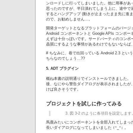
ンロードしに行ってしまいました。他に用事があ
思ったのですが、半日潰れてしまう上に、途中で
するとハングアップ (動きが止まったまま先に進ま
ので、お勧めしません…。
開発ターゲットとなるプラットフォームのバージ
Android コンポーネントと Google APIs 
えずは十分っぽいです。サードパーティのコンポ
贔屓にするような事情があるわけでもないならば
# ちなみに、巷で出回っている Android 2.3 というのは
ちらなのでしょう…??
5. ADT プラグイン
概ね本書の説明通りでインストールできました。「F
後、なにやら警告ダイアログが表示されましたが、「C
けば良さそうです。
プロジェクトを試しに作ってみる
図 3-2 のように各項目を設定します
馬鹿みたいにコンポーネントを全部入れてしまっ
長いダイアログになってしまいました
。
(^_^;