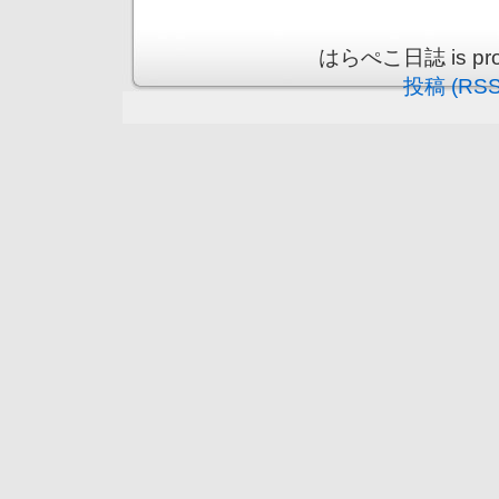
はらぺこ日誌 is prou
投稿 (RSS