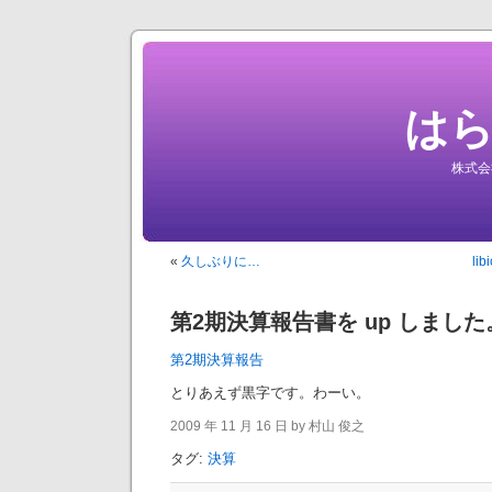
は
株式会
«
久しぶりに…
li
第2期決算報告書を up しまし
第2期決算報告
とりあえず黒字です。わーい。
2009 年 11 月 16 日 by 村山 俊之
タグ:
決算