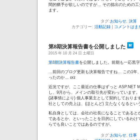
間的猶予が欲しいのですが… その捻出のための
ます。
タグ:
お知らせ
,
決算
カテゴリー:
活動記録
|
コメントはまだ
第8期決算報告書を公開しました
2015 年 10 月 24 日 土曜日
第8期決算報告書
を公開しました。前期も一応黒字
…前回のブログ更新も決算報告ですね… この1年
ったのか… orz
近況ですが、ここ最近の仕事はずっと ASP.NET 
し、9月から、メインの取引先が変わっています
(諸事情により) 個人事業主として契約しており
社としての売上は、(ほとんど) 立たなくなるとい
私自身としては、会社の社長になることであると
であるとか、といったことを目的にしているわけ
らでも良いことではあるのですが。
タグ:
お知らせ
,
仕事