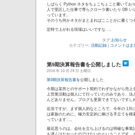
しばらく Python ネタをちょこちょこと書いて
人で受託した仕事で専らクローラ書いたり DB 
っています。
そのうち何かネタがまとまればこことかに書くつ
定時で上がれる現場はいいですな…。
タグ:
お知らせ
カテゴリー:
活動記録
|
コメントはまだ
第9期決算報告書を公開しました
2016 年 10 月 29 日 土曜日
第9期決算報告書
を公開しました
今期は某所とのサポート契約でわずかながら売上
上営業活動は個人にて行っていたのみであり、法
んどありません。ブログも更新できてないですし
近況ですが、まず個人的なところで、今年の 1月
は家族のために、極力安定的に稼げる手立てを模
っています…。
最近思うのは、会社を立ち上げるのは明確な事業
も遅くはなかったのではないかということです。