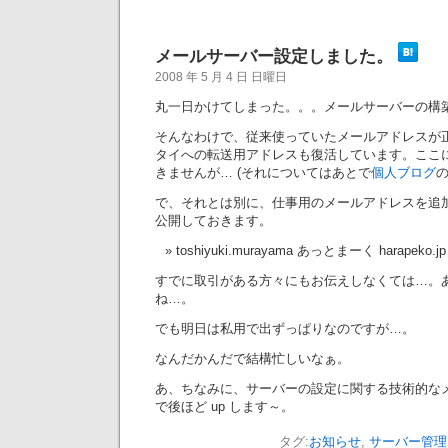
メールサーバー設定しました。
2008 年 5 月 4 日 日曜日
丸一日かけてしまった。。。メールサーバーの構
そんなわけで、従来使っていたメールアドレスが
タイへの転送用アドレスも復活しています。ここ
きませんが… (それについてはあとで
個人ブログ
で、それとは別に、仕事用のメールアドレスを追
公開しておきます。
toshiyuki.murayama あっとまーく harapeko.jp
すでに取引がある方々にもお伝えしなくては…。
ね…。
でも明日は私用で出ずっぱりなのですが…。
なんだかんだで結構忙しいなぁ。
あ、ちなみに、サーバーの設定に関する技術的な
で後ほど up します～。
タグ:
お知らせ
,
サーバー管理