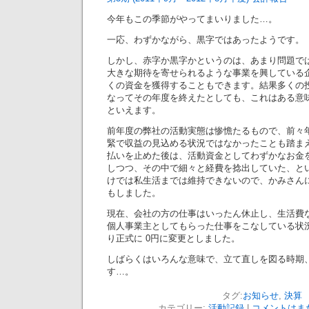
今年もこの季節がやってまいりました…。
一応、わずかながら、黒字ではあったようです。
しかし、赤字か黒字かというのは、あまり問題で
大きな期待を寄せられるような事業を興している
くの資金を獲得することもできます。結果多くの
なってその年度を終えたとしても、これはある意
といえます。
前年度の弊社の活動実態は惨憺たるもので、前々
緊で収益の見込める状況ではなかったことも踏まえ
払いを止めた後は、活動資金としてわずかなお金
しつつ、その中で細々と経費を捻出していた、と
けでは私生活までは維持できないので、かみさん
もしました。
現在、会社の方の仕事はいったん休止し、生活費
個人事業主としてもらった仕事をこなしている状
り正式に 0円に変更としました。
しばらくはいろんな意味で、立て直しを図る時期
す…。
タグ:
お知らせ
,
決算
カテゴリー:
活動記録
|
コメントはまだ